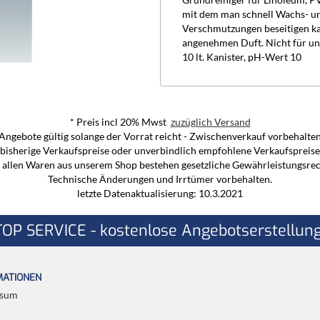
Grundreiniger für Linoleum, PV
mit dem man schnell Wachs- u
Verschmutzungen beseitigen kan
angenehmen Duft. Nicht für unv
10 lt. Kanister, pH-Wert 10
* Preis incl 20% Mwst
zuzüglich Versand
Angebote gültig solange der Vorrat reicht - Zwischenverkauf vorbehalte
d bisherige Verkaufspreise oder unverbindlich empfohlene Verkaufspreise 
 allen Waren aus unserem Shop bestehen gesetzliche Gewährleistungsre
Technische Änderungen und Irrtümer vorbehalten.
letzte Datenaktualisierung: 10.3.2021
TOP SERVICE - kostenlose Angebotserstellung
MATIONEN
ssum