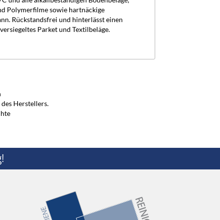
C und alle alkalibeständigen Bodenbeläge,
nd Polymerfilme sowie hartnäckige
n. Rückstandsfrei und hinterlässt einen
ersiegeltes Parket und Textilbeläge.
n
des Herstellers.
chte
!