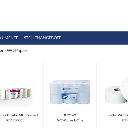
KUMENTE
STELLENANGEBOTE
er
-
WC-Papier
pier kernlos MF Compact
812169
Jumbo WC-Pap
HCVU30065
WC-Papier L-One
934