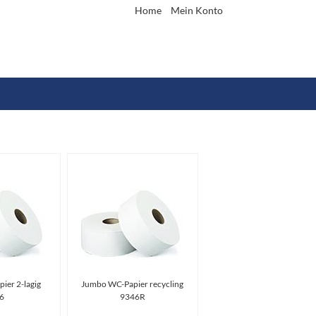
Home
Mein Konto
ier 2-lagig
Jumbo WC-Papier recycling
6
9346R